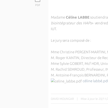
PDF
Madame
Céline LABBE
soutiendra 
biointégrateur des HAPs
»
v
endred
IUT.
Le jury sera composé de :
Mme Christine PERGENT-MARTINI, M
M. Roger KANTIN, Directeur de Re
Mme Sylvie GOBERT, Mcf HDR, Unive
M. Rachid SEMROUD, Professeur, I
M. Antoine-François BERNARDINI, Pr
céline labbé.pd
DAVID MOUNGAR
|
Mise à jour le 20/11