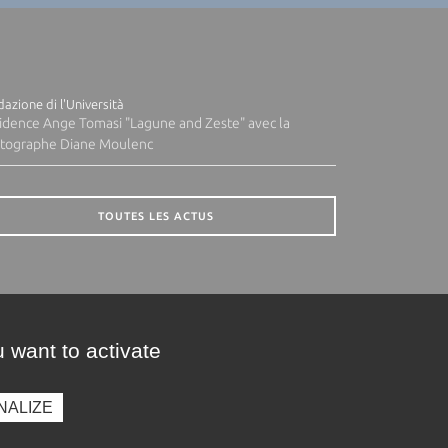
azione di l'Università
idence Ange Tomasi "Lagune and Zeste" avec la
tographe Diane Moulenc
TOUTES LES ACTUS
 want to activate
NALIZE
presse
Photothèque
Recrutement
Marchés publics