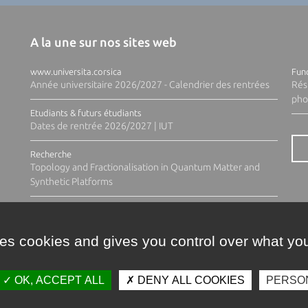
A la une sur nos sites web
www.universita.corsica
Fund
Année universitaire 2026/2027 - Calendrier des rentrées
Rés
pho
Etudiants & futurs étudiants
Dates de rentrée 2026/2027 | IUT
Recherche
Topology and Fractionalisation in Quantum Matter and
Synthetic Platforms
ses cookies and gives you control over what you
OK, ACCEPT ALL
DENY ALL COOKIES
PERSO
Contacts
Plan d'accès
Espace 