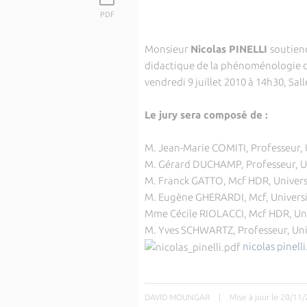
PDF
Monsieur
Nicolas PINELLI
soutien
didactique de la phénoménologie d
vendredi 9 juillet 2010 à 14h30, Sa
Le jury sera composé de :
M. Jean-Marie COMITI, Professeur, 
M. Gérard DUCHAMP, Professeur, Univ
M. Franck GATTO, Mcf HDR, Universi
M. Eugène GHERARDI, Mcf, Universi
Mme Cécile RIOLACCI, Mcf HDR, Uni
M. Yves SCHWARTZ, Professeur, Univ
nicolas pinell
DAVID MOUNGAR
|
Mise à jour le 20/11