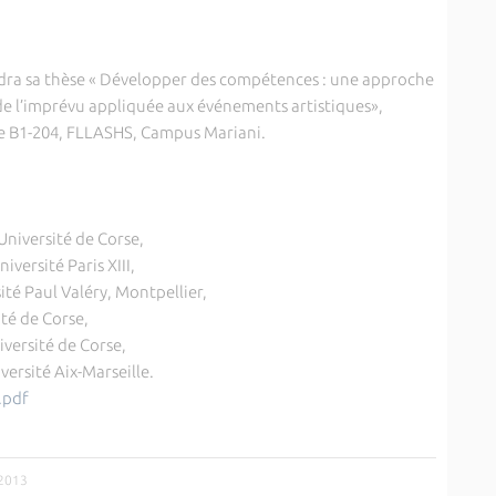
dra sa thèse « Développer des compétences : une approche
e l’imprévu appliquée aux événements artistiques»,
lle B1-204, FLLASHS, Campus Mariani.
Université de Corse,
ersité Paris XIII,
té Paul Valéry, Montpellier,
té de Corse,
versité de Corse,
ersité Aix-Marseille.
i.pdf
/2013