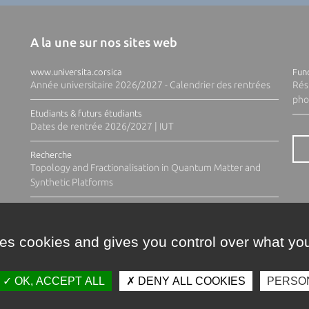
A la une sur nos sites web
www.universita.corsica
Fund
Année universitaire 2026/2027 - Calendrier des rentrées
Rés
pho
Etudiants & futurs étudiants
Dates de rentrée 2026/2027 | IUT
Recherche
Topology and Fractionalisation in Quantum Matter and
Synthetic Platforms
ses cookies and gives you control over what you
OK, ACCEPT ALL
DENY ALL COOKIES
PERSO
Contacts
Plan d'accès
Espace 