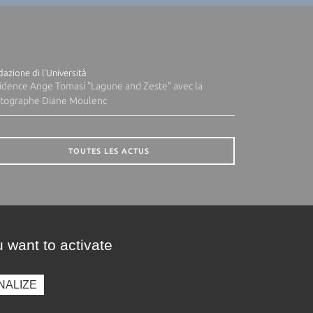
azione di l'Università
idence Ange Tomasi "Lagune and Zeste" avec la
tographe Diane Moulenc
TOUTES LES ACTUS
 want to activate
NALIZE
presse
Photothèque
Recrutement
Marchés publics