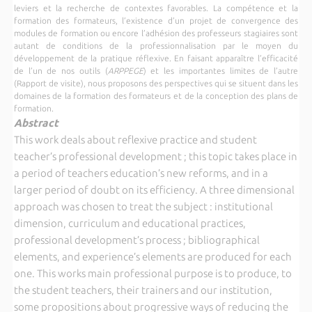
leviers et la recherche de contextes favorables. La compétence et la
formation des formateurs, l’existence d’un projet de convergence des
modules de formation ou encore l’adhésion des professeurs stagiaires sont
autant de conditions de la professionnalisation par le moyen du
développement de la pratique réflexive. En faisant apparaître l’efficacité
de l’un de nos outils (
ARPPEGE
) et les importantes limites de l’autre
(Rapport de visite), nous proposons des perspectives qui se situent dans les
domaines de la formation des formateurs et de la conception des plans de
formation.
Abstract
This work deals about reflexive practice and student
teacher’s professional development ; this topic takes place in
a period of teachers education’s new reforms, and in a
larger period of doubt on its efficiency. A three dimensional
approach was chosen to treat the subject : institutional
dimension, curriculum and educational practices,
professional development’s process ; bibliographical
elements, and experience’s elements are produced for each
one. This works main professional purpose is to produce, to
the student teachers, their trainers and our institution,
some propositions about progressive ways of reducing the