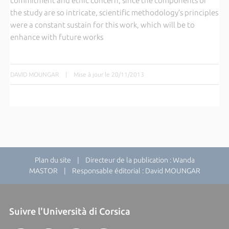
commitment and ethic concern, since the components of
the study are so intricate, scientific methodology’s principles
were a constant sustain for this work, which will be to
enhance with future works
DAVID MOUNGAR
|
Mise à jour le 20/11/2013
Plan du site
| Directeur de la publication : Wanda
MASTOR | Responsable éditorial : David MOUNGAR
Suivre l'Università di Corsica