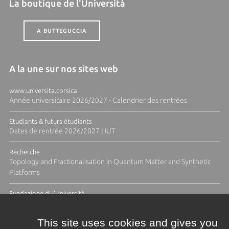
La boutique de l'Università
A BUTTEGUCCIA
A la une sur nos sites web
www.universita.corsica
Année universitaire 2026/2027 - Calendrier des rentrées
Etudiants & futurs étudiants
Dates de rentrée 2026/2027 | IUT
Recherche
Topology and Fractionalisation in Quantum Matter and Synthetic
Platforms
Fundazione di l'Università
Résidence Ange Tomasi "Lagune and Zeste" avec la photographe
Diane Moulenc
This site uses cookies and gives you