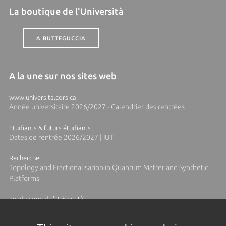
La boutique de l'Università
A BUTTEGUCCIA
A la une sur nos sites web
www.universita.corsica
Année universitaire 2026/2027 - Calendrier des rentrées
Etudiants & futurs étudiants
Dates de rentrée 2026/2027 | IUT
Recherche
Topology and Fractionalisation in Quantum Matter and Synthetic
Platforms
Fundazione di l'Università
Résidence Ange Tomasi "Lagune and Zeste" avec la photographe
Diane Moulenc