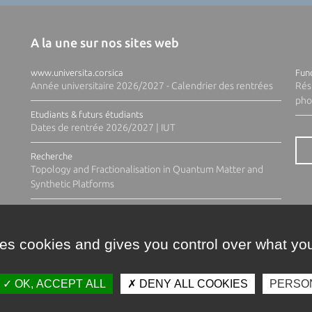
A la une sur nos sites web
www.universita.corsica
Fund
Année universitaire 2026/2027 - Calendrier des rentrées
Rés
pho
Etudiants & futurs étudiants
Dates de rentrée 2026/2027 | IUT
Recherche
Topology and Fractionalisation in Quantum Matter and
Synthetic Platforms
ses cookies and gives you control over what you
OK, ACCEPT ALL
DENY ALL COOKIES
PERSO
Contacts
Plan d'accès
Espace 