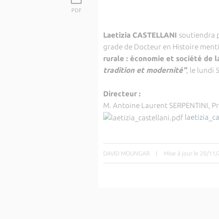
PDF
Laetizia CASTELLANI
soutiendra 
grade de Docteur en Histoire ment
rurale : économie et société de l
tradition et modernité"
, le lund
Directeur :
M. Antoine Laurent SERPENTINI, Prof
laetizia_c
DAVID MOUNGAR
|
Mise à jour le 20/11