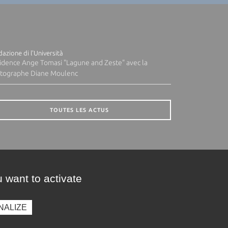
azione di l'Università
idence Ange Tomasi "Lagune and Zeste" avec la
tographe Diane Moulenc
TOUTES LES ACTUS
 want to activate
NALIZE
presse
Photothèque
Recrutement
Marchés publics