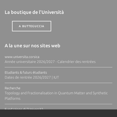
La boutique de l'Università
A BUTTEGUCCIA
A la une sur nos sites web
www.universita.corsica
Année universitaire 2026/2027 - Calendrier des rentrées
Etudiants & futurs étudiants
Dates de rentrée 2026/2027 | IUT
Recherche
Topology and Fractionalisation in Quantum Matter and Synthetic
Platforms
Fundazione di l'Università
Résidence Ange Tomasi "Lagune and Zeste" avec la photographe