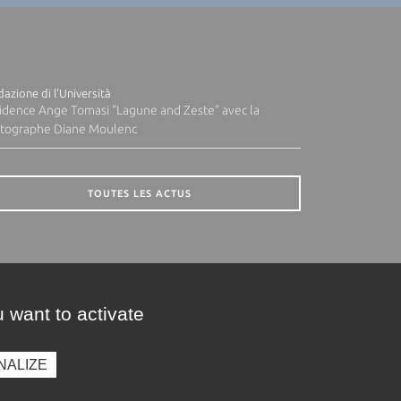
azione di l'Università
idence Ange Tomasi "Lagune and Zeste" avec la
tographe Diane Moulenc
TOUTES LES ACTUS
 want to activate
NALIZE
presse
Photothèque
Recrutement
Marchés publics