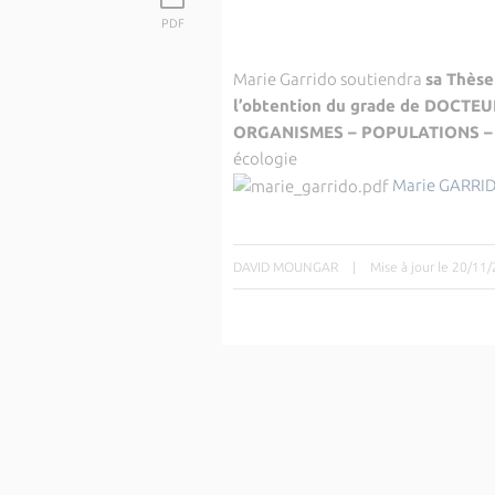
PDF
Marie Garrido soutiendra
sa Thèse
l’obtention du grade de
DOCTEUR
ORGANISMES – POPULATIONS – 
écologie
Marie GARRI
DAVID MOUNGAR
|
Mise à jour le 20/11