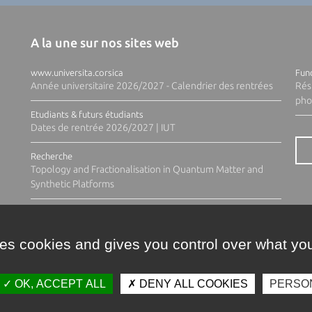
A la une sur nos sites web
www.universita.corsica
Fund
Année universitaire 2026/2027 - Calendrier des rentrées
Rés
pho
Etudiants & futurs étudiants
Dates de rentrée 2026/2027 | IUT
Recherche
Topology and Fractionalisation in Quantum Matter and
Synthetic Platforms
ses cookies and gives you control over what you
OK, ACCEPT ALL
DENY ALL COOKIES
PERSO
Contacts
Plan d'accès
Espace 