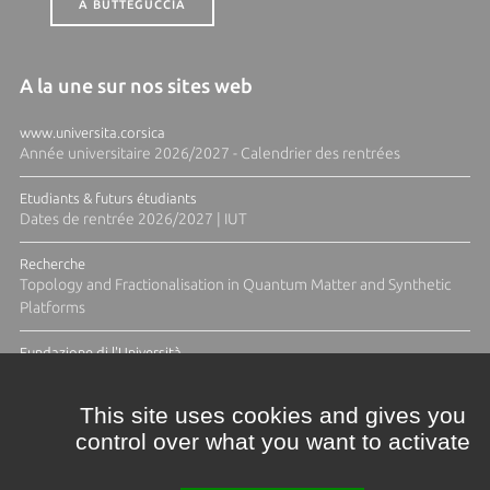
A BUTTEGUCCIA
A la une sur nos sites web
www.universita.corsica
Année universitaire 2026/2027 - Calendrier des rentrées
Etudiants & futurs étudiants
Dates de rentrée 2026/2027 | IUT
Recherche
Topology and Fractionalisation in Quantum Matter and Synthetic
Platforms
Fundazione di l'Università
Résidence Ange Tomasi "Lagune and Zeste" avec la photographe
Diane Moulenc
This site uses cookies and gives you
control over what you want to activate
TOUTES LES ACTUS