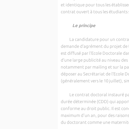
et identique pour tous les établis
contrat ouvert à tous les étudiants 
Le principe
La candidature pour un contrat do
demande d’agrément du projet de t
est diffusé par l’Ecole Doctorale da
d’une large publicité au niveau des
notamment par mailing et sur la page
déposer au Secrétariat de l’Ecole Do
(généralement vers le 10 juillet), 
Le contrat doctoral instauré par 
durée déterminée (CDD) qui apporte 
conforme au droit public. Il est co
maximum d'un an, pour des raisons t
du doctorant comme une maternité