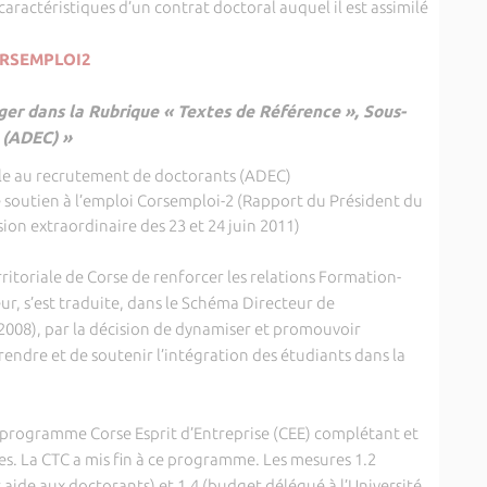
actéristiques d’un contrat doctoral auquel il est assimilé
ORSEMPLOI2
er dans la Rubrique « Textes de Référence », Sous-
 (ADEC) »
ale au recrutement de doctorants (ADEC)
 soutien à l’emploi Corsemploi-2 (Rapport du Président du
sion extraordinaire des 23 et 24 juin 2011)
itoriale de Corse de renforcer les relations Formation-
r, s’est traduite, dans le Schéma Directeur de
08), par la décision de dynamiser et promouvoir
prendre et de soutenir l’intégration des étudiants dans la
 programme Corse Esprit d’Entreprise (CEE) complétant et
res. La CTC a mis fin à ce programme. Les mesures 1.2
 aide aux doctorants) et 1.4 (budget délégué à l’Université