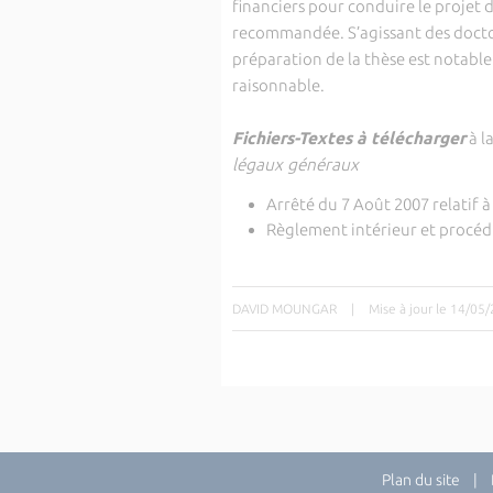
financiers pour conduire le projet 
recommandée. S’agissant des doctora
préparation de la thèse est notabl
raisonnable.
Fichiers-Textes
à télécharger
à l
légaux généraux
Arrêté du 7 Août 2007 relatif 
Règlement intérieur et procédu
DAVID MOUNGAR
|
Mise à jour le 14/05
Plan du site
| Di