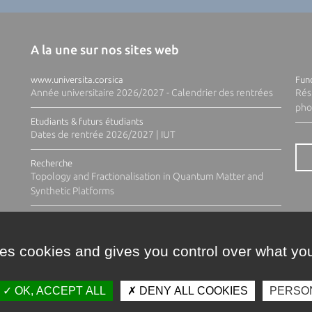
A la une sur nos sites web
www.universita.corsica
Fund
Année universitaire 2026/2027 - Calendrier des rentrées
Rés
pho
Etudiants & futurs étudiants
Dates de rentrée 2026/2027 | IUT
Recherche
Topology and Fractionalisation in Quantum Matter and
Synthetic Platforms
ses cookies and gives you control over what you
OK, ACCEPT ALL
DENY ALL COOKIES
PERSO
Contacts
Plan d'accès
Espace 