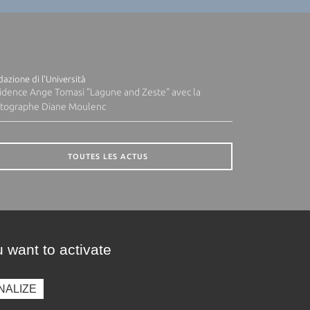
azione di l'Università
idence Ange Tomasi "Lagune and Zeste" avec la
tographe Diane Moulenc
TOUTES LES ACTUS
 want to activate
NALIZE
presse
Photothèque
Recrutement
Marchés publics