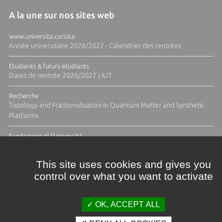
A la une sur nos sites web
www.universita.corsica
Année universitaire 2026/2027 - Calendrier des rentrées
Etudiants & futurs étudiants
Dates de rentrée 2026/2027 | IUT
Recherche
Topology and Fractionalisation in Quantum Matter and Synthetic
Platforms
Fundazione di l'Università
Résidence Ange Tomasi "Lagune and Zeste" avec la photographe
Diane Moulenc
This site uses cookies and gives you
control over what you want to activate
TOUTES LES ACTUS
OK, ACCEPT ALL