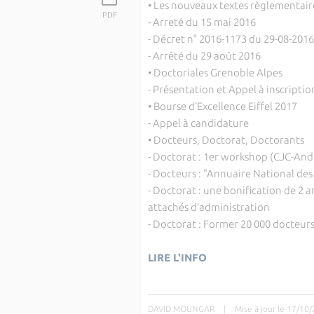
• Les nouveaux textes règlementair
PDF
- Arreté du 15 mai 2016
- Décret n° 2016-1173 du 29-08-2016
- Arrêté du 29 août 2016
• Doctoriales Grenoble Alpes
- Présentation et Appel à inscription
• Bourse d’Excellence Eiffel 2017
- Appel à candidature
• Docteurs, Doctorat, Doctorants
- Doctorat : 1er workshop (CJC-And
- Docteurs : "Annuaire National des
- Doctorat : une bonification de 2
attachés d’administration
- Doctorat : Former 20 000 docteurs/
LIRE L'INFO
DAVID MOUNGAR
|
Mise à jour le 17/10