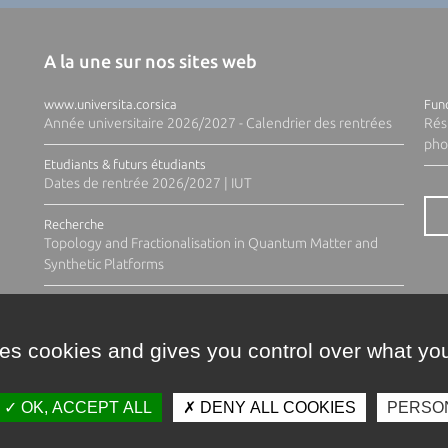
A la une sur nos sites web
www.universita.corsica
Fund
Année universitaire 2026/2027 - Calendrier des rentrées
Rés
pho
Etudiants & futurs étudiants
Dates de rentrée 2026/2027 | IUT
Recherche
Topology and Fractionalisation in Quantum Matter and
Synthetic Platforms
ses cookies and gives you control over what you
OK, ACCEPT ALL
DENY ALL COOKIES
PERSO
Contacts
Plan d'accès
Espace 