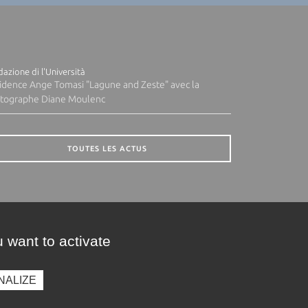
azione di l'Università
idence Ange Tomasi "Lagune and Zeste" avec la
tographe Diane Moulenc
TOUTES LES ACTUS
 want to activate
NALIZE
presse
Photothèque
Recrutement
Marchés publics