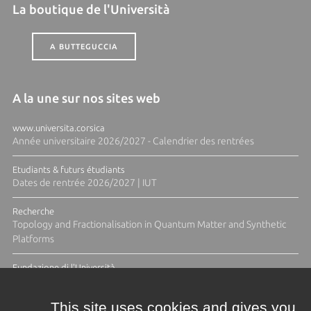
La boutique de l'Università
A BUTTEGUCCIA
A la une sur nos sites web
www.universita.corsica
Année universitaire 2026/2027 - Calendrier des rentrées
Etudiants & futurs étudiants
Dates de rentrée 2026/2027 | IUT
Recherche
Topology and Fractionalisation in Quantum Matter and Synthetic
Platforms
Fundazione di l'Università
Résidence Ange Tomasi "Lagune and Zeste" avec la photographe
Diane Moulenc
This site uses cookies and gives you