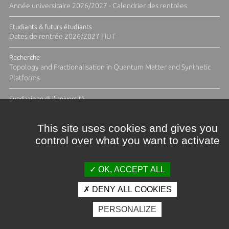
Année universitaire 2026/2027 - Calendrier des rentrées
Etudiants & futurs étudiants
Dates de rentrée 2026/2027 | IUT
Recherche
Topology and Fractionalisation in Quantum Matter and Synthetic
Platforms
Fundazione di l'Università
Résidence Ange Tomasi "Lagune and Zeste" avec la photographe
Diane Moulenc
This site uses cookies and gives you
control over what you want to activate
TOUTES LES ACTUS
OK, ACCEPT ALL
DENY ALL COOKIES
Crédits et mentions légales
PERSONALIZE
Contacts
Plan d'accès
Espace presse
Photothèque
Recrutement
Marchés publics