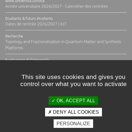
www.universita.corsica
Année universitaire 2026/2027 - Calendrier des rentrées
Etudiants & futurs étudiants
Dates de rentrée 2026/2027 | IUT
Recherche
Topology and Fractionalisation in Quantum Matter and Synthetic
Platforms
Fundazione di l'Università
Résidence Ange Tomasi "Lagune and Zeste" avec la photographe
Diane Moulenc
This site uses cookies and gives you
control over what you want to activate
TOUTES LES ACTUS
OK, ACCEPT ALL
DENY ALL COOKIES
Crédits et mentions légales
PERSONALIZE
Contacts
Plan d'accès
Espace presse
Photothèque