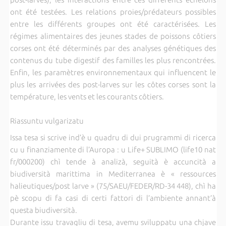
ont été testées. Les relations proies/prédateurs possibles
entre les différents groupes ont été caractérisées. Les
régimes alimentaires des jeunes stades de poissons côtiers
corses ont été déterminés par des analyses génétiques des
contenus du tube digestif des familles les plus rencontrées.
Enfin, les paramètres environnementaux qui influencent le
plus les arrivées des post-larves sur les côtes corses sont la
température, les vents et les courants côtiers.
Riassuntu vulgarizatu
Issa tesa si scrive ind’è u quadru di dui prugrammi di ricerca
cu u finanziamente di l’Auropa : u Life+ SUBLIMO (life10 nat
fr/000200) chì tende à analizà, seguità è accuncità a
biudiversità marittima in Mediterranea è « ressources
halieutiques/post larve » (75/SAEU/FEDER/RD-34 448), chì ha
pè scopu di fa casi di certi fattori di l’ambiente annant’à
questa biudiversità.
Durante issu travagliu di tesa, avemu sviluppatu una chjave