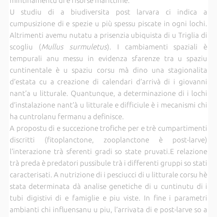
mintinamentu di e risorse marittime.
U studiu di a biudiversita post larvara ci indica a
cumpusizione di e spezie u più spessu piscate in ogni lochi.
Altrimenti avemu nutatu a prisenzia ubiquista di u Triglia di
scogliu (
Mullus surmuletus
). I cambiamenti spaziali è
tempurali anu messu in evidenza sfarenze tra u spaziu
cuntinentale è u spaziu corsu mà dino una stagionalita
d’estata cu a creazione di calendari d’arrivà di i giovanni
nant’a u litturale. Quantunque, a determinazione di i lochi
d’instalazione nant’à u litturale e difficiule è i mecanismi chi
ha cuntrolanu fermanu a definisce.
A propostu di e succezione trofiche per e trè cumpartimenti
discritti (fitoplanctone, zooplanctone è post-larve)
l’interazione trà sferenti gradi so state pruvati.E relazione
trà preda è predatori pussibule trà i differenti gruppi so stati
caracterisati. A nutrizione di i pesciucci di u litturale corsu hè
stata determinata dà analise genetiche di u cuntinutu di i
tubi digistivi di e famiglie e piu viste. In fine i parametri
ambianti chi influensanu u piu, l’arrivata di e post-larve so a