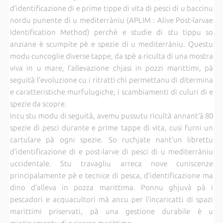
d’identificazione di e prime tippe di vita di pesci di u baccinu
nordu punente di u mediterràniu (APLIM : Alive Post-larvae
Identification Method) perchè e studie di stu tippu so
anziane è scumpite pè e spezie di u mediterràniu. Questu
modu cuncoglie diverse tappe, da spè a riculta di una mostra
viva in u mare, l’allevazione chjasi in pozzi marittimi, pà
seguità l’evoluzione cu i ritratti chi permettanu di ditermina
e caratteristiche murfulugiche, i scambiamenti di culuri di e
spezie da scopre.
Incu stu modu di seguità, avemu pussutu ricultà annant’à 80
spezie di pesci durante e prime tappe di vita, cusi furni un
cartulare pà ogni spezie. So ruchjate nant’un librettu
d’identificazione di e post-larve di pesci di u mediterràniu
uccidentale. Stu travagliu arreca nove cuniscenze
principalamente pè e tecnice di pesca, d’identificazione ma
dino d’alleva in pozza marittima. Ponnu ghjuvà pà i
pescadori e acquacultori mà ancu per l’incaricatti di spazi
marittimi priservati, pà una gestione durabile è u