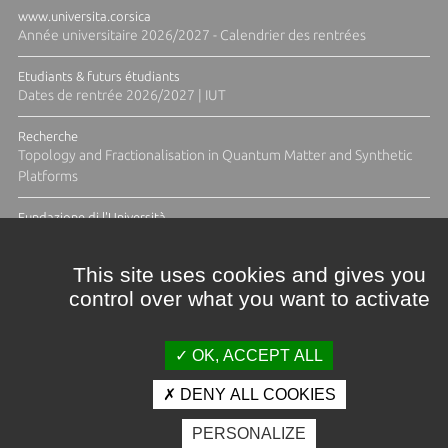
www.universita.corsica
Année universitaire 2026/2027 - Calendrier des rentrées
Etudiants & futurs étudiants
Dates de rentrée 2026/2027 | IUT
Recherche
Topology and Fractionalisation in Quantum Matter and Synthetic
Platforms
Fundazione di l'Università
Résidence Ange Tomasi "Lagune and Zeste" avec la photographe
Diane Moulenc
This site uses cookies and gives you
control over what you want to activate
TOUTES LES ACTUS
OK, ACCEPT ALL
DENY ALL COOKIES
Crédits et mentions légales
PERSONALIZE
Contacts
Plan d'accès
Espace presse
Photothèque