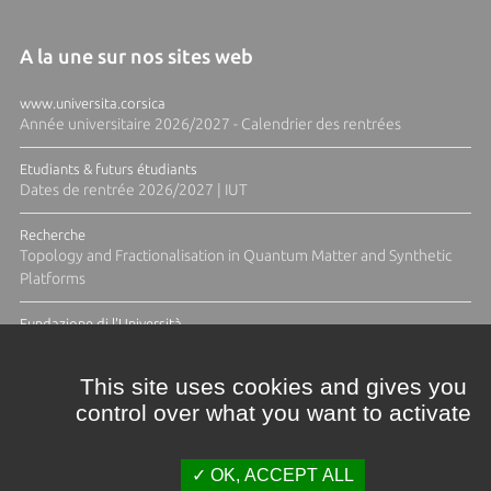
A la une sur nos sites web
www.universita.corsica
Année universitaire 2026/2027 - Calendrier des rentrées
Etudiants & futurs étudiants
Dates de rentrée 2026/2027 | IUT
Recherche
Topology and Fractionalisation in Quantum Matter and Synthetic
Platforms
Fundazione di l'Università
Résidence Ange Tomasi "Lagune and Zeste" avec la photographe
Diane Moulenc
This site uses cookies and gives you
control over what you want to activate
TOUTES LES ACTUS
OK, ACCEPT ALL