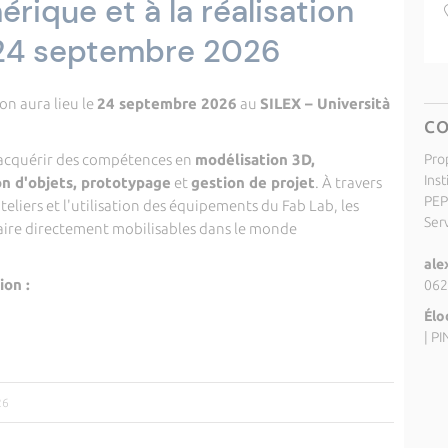
ique et à la réalisation
 24 septembre 2026
on aura lieu le
24 septembre 2026
au
SILEX – Università
C
'acquérir des compétences en
modélisation 3D,
Pro
Inst
on d'objets, prototypage
et
gestion de projet
. À travers
PEP
eliers et l'utilisation des équipements du Fab Lab, les
Ser
aire directement mobilisables dans le monde
ale
on :
062
Élo
|
PI
26