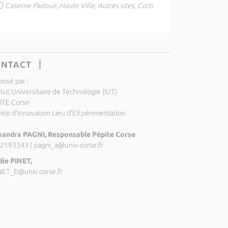
Caserne Padoue, Haute Ville, Autres sites, Corti
ONTACT
posé par :
itut Universitaire de Technologie (IUT)
ITE Corse
vice d’Innovation Lieu d’EXpérimentation
xandra PAGNI, Responsable Pépite Corse
2193343
|
pagni_a@univ-corse.fr
die PINET,
NET_E@univ corse.fr