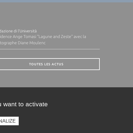
azione di l'Università
idence Ange Tomasi "Lagune and Zeste" avec la
tographe Diane Moulenc
TOUTES LES ACTUS
 want to activate
NALIZE
presse
Photothèque
Recrutement
Marchés publics