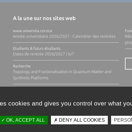
A la une sur nos sites web
www.universita.corsica
Fund
Année universitaire 2026/2027 - Calendrier des rentrées
Rés
pho
Etudiants & futurs étudiants
Dates de rentrée 2026/2027 | IUT
Recherche
Topology and Fractionalisation in Quantum Matter and
Synthetic Platforms
ses cookies and gives you control over what you
OK, ACCEPT ALL
DENY ALL COOKIES
PERSO
Contacts
Plan d'accès
Espace 