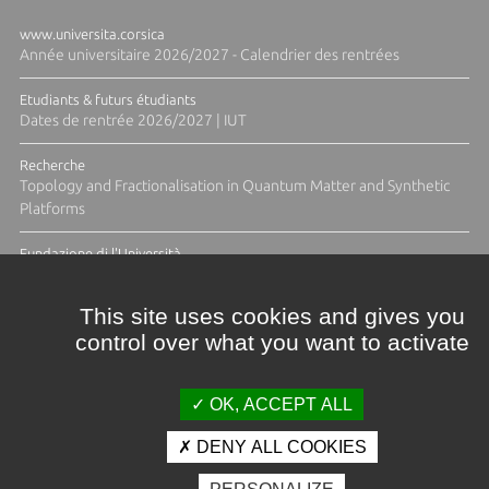
www.universita.corsica
Année universitaire 2026/2027 - Calendrier des rentrées
Etudiants & futurs étudiants
Dates de rentrée 2026/2027 | IUT
Recherche
Topology and Fractionalisation in Quantum Matter and Synthetic
Platforms
Fundazione di l'Università
Résidence Ange Tomasi "Lagune and Zeste" avec la photographe
Diane Moulenc
This site uses cookies and gives you
control over what you want to activate
TOUTES LES ACTUS
OK, ACCEPT ALL
DENY ALL COOKIES
Crédits et mentions légales