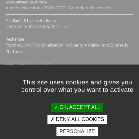
www.universita.corsica
Année universitaire 2026/2027 - Calendrier des rentrées
Etudiants & futurs étudiants
Dates de rentrée 2026/2027 | IUT
Recherche
Topology and Fractionalisation in Quantum Matter and Synthetic
Platforms
Fundazione di l'Università
Résidence Ange Tomasi "Lagune and Zeste" avec la photographe
Diane Moulenc
This site uses cookies and gives you
control over what you want to activate
TOUTES LES ACTUS
OK, ACCEPT ALL
DENY ALL COOKIES
Crédits et mentions légales
PERSONALIZE
Contacts
Plan d'accès
Espace presse
Photothèque