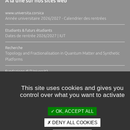
A la une sur nos sites web
www.universita.corsica
Année universitaire 2026/2027 - Calendrier des rentrées
Etudiants & futurs étudiants
Dates de rentrée 2026/2027 | IUT
Recherche
Topology and Fractionalisation in Quantum Matter and Synthetic
Platforms
Fundazione di l'Università
Résidence Ange Tomasi "Lagune and Zeste" avec la photographe
Diane Moulenc
This site uses cookies and gives you
control over what you want to activate
TOUTES LES ACTUS
OK, ACCEPT ALL
DENY ALL COOKIES
Crédits et mentions légales