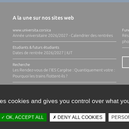
A la une sur nos sites web
www.universita.corsica
Fund
Année universitaire 2026/2027 - Calendrier des rentrées
Rés
pho
Etudiants & futurs étudiants
Dates de rentrée 2026/2027 | IUT
Recherche
Les Rendez-vous de l'IES Cargèse : Quantiquement votre :
Pourquoi les trains flottent-ils ?
ses cookies and gives you control over what you
OK, ACCEPT ALL
DENY ALL COOKIES
PERSO
Contacts
Plan d'accès
Espace 