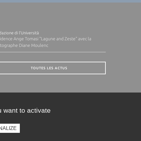
azione di l'Università
idence Ange Tomasi "Lagune and Zeste" avec la
tographe Diane Moulenc
TOUTES LES ACTUS
 want to activate
NALIZE
presse
Photothèque
Recrutement
Marchés publics