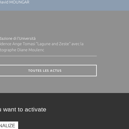
: David MOUNGAR
azione di l'Università
idence Ange Tomasi "Lagune and Zeste" avec la
tographe Diane Moulenc
TOUTES LES ACTUS
 want to activate
NALIZE