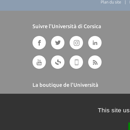
Plan du site
| Di
Suivre l'Università di Corsica
La boutique de l'Università
A BUTTEGUCCIA
This site u