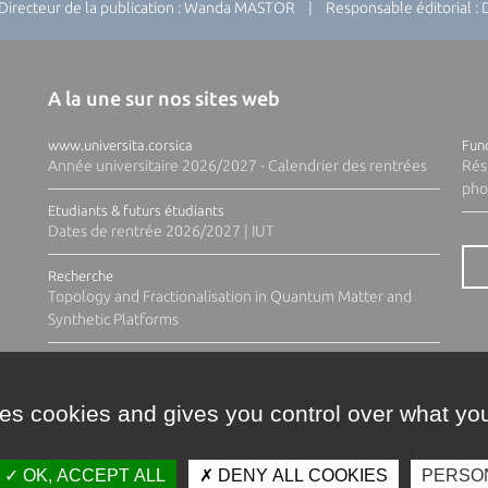
recteur de la publication : Wanda MASTOR | Responsable éditorial 
A la une sur nos sites web
www.universita.corsica
Fund
Année universitaire 2026/2027 - Calendrier des rentrées
Rés
pho
Etudiants & futurs étudiants
Dates de rentrée 2026/2027 | IUT
Recherche
Topology and Fractionalisation in Quantum Matter and
Synthetic Platforms
ses cookies and gives you control over what you
OK, ACCEPT ALL
DENY ALL COOKIES
PERSO