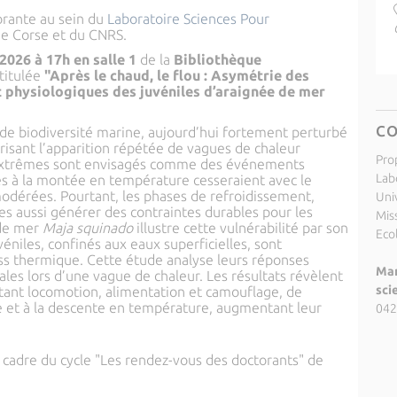
orante au sein du
Laboratoire Sciences Pour
de Corse et du CNRS.
 2026 à 17h en salle 1
de la
Bibliothèque
titulée
"Après le chaud, le flou : Asymétrie des
physiologiques des juvéniles d’araignée de mer
C
 de biodiversité marine, aujourd’hui fortement perturbé
risant l’apparition répétée de vagues de chaleur
Pro
 extrêmes sont envisagés comme des événements
Lab
es à la montée en température cesseraient avec le
odérées. Pourtant, les phases de refroidissement,
Uni
es aussi générer des contraintes durables pour les
Miss
 de mer
Maja squinado
illustre cette vulnérabilité par son
Eco
éniles, confinés aux eaux superficielles, sont
ss thermique. Cette étude analyse leurs réponses
Mar
es lors d’une vague de chaleur. Les résultats révèlent
sci
tant locomotion, alimentation et camouflage, de
 et à la descente en température, augmentant leur
042
e cadre du cycle "Les rendez-vous des doctorants" de