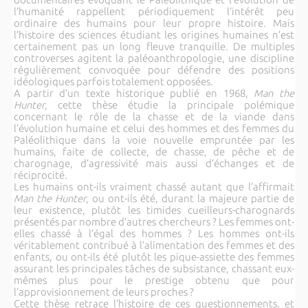
l’humanité rappellent périodiquement l’intérêt peu
ordinaire des humains pour leur propre histoire. Mais
l’histoire des sciences étudiant les origines humaines n’est
certainement pas un long fleuve tranquille. De multiples
controverses agitent la paléoanthropologie, une discipline
régulièrement convoquée pour défendre des positions
idéologiques parfois totalement opposées.
A partir d’un texte historique publié en 1968,
Man the
Hunter
, cette thèse étudie la principale polémique
concernant le rôle de la chasse et de la viande dans
l’évolution humaine et celui des hommes et des femmes du
Paléolithique dans la voie nouvelle empruntée par les
humains, faite de collecte, de chasse, de pêche et de
charognage, d’agressivité mais aussi d’échanges et de
réciprocité.
Les humains ont-ils vraiment chassé autant que l’affirmait
Man the Hunter
, ou ont-ils été, durant la majeure partie de
leur existence, plutôt les timides cueilleurs-charognards
présentés par nombre d’autres chercheurs ? Les femmes ont-
elles chassé à l’égal des hommes ? Les hommes ont-ils
véritablement contribué à l’alimentation des femmes et des
enfants, ou ont-ils été plutôt les pique-assiette des femmes
assurant les principales tâches de subsistance, chassant eux-
mêmes plus pour le prestige obtenu que pour
l’approvisionnement de leurs proches ?
Cette thèse retrace l’histoire de ces questionnements, et