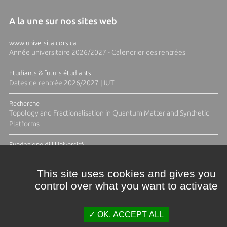
A la une sur nos sites web
www.universita.corsica
Année universitaire 2026/2027 - Calendrier des rentrées
Etudiants & futurs étudiants
Dates de rentrée 2026/2027 | IUT
Recherche
Topology and Fractionalisation in Quantum Matter and Synthetic
Platforms
Fundazione di l'Università
Résidence Ange Tomasi "Lagune and Zeste" avec la photographe
Diane Moulenc
This site uses cookies and gives you
control over what you want to activate
TOUTES LES ACTUS
OK, ACCEPT ALL