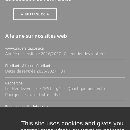
A BUTTEGUCCIA
A la une sur nos sites web
www.universita.corsica
Année universitaire 2026/2027 - Calendrier des rentrées
Etudiants & futurs étudiants
Dates de rentrée 2026/2027 | IUT
Recherche
Les Rendez-vous de l'IES Cargèse : Quantiquement votre :
Pourquoi les trains flottent-ils ?
Fundazione di l'Università
Résidence Ange Tomasi "Lagune and Zeste" avec la photographe
Diane Moulenc
This site uses cookies and gives you