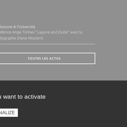
azione di l'Università
idence Ange Tomasi "Lagune and Zeste" avec la
tographe Diane Moulenc
TOUTES LES ACTUS
 want to activate
NALIZE
presse
Photothèque
Recrutement
Marchés publics