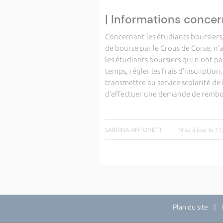
| Informations concer
Concernant les étudiants boursiers,
de bourse par le Crous de Corse, n’a
les étudiants boursiers qui n’ont p
temps, régler les frais d’inscription
transmettre au service scolarité de 
d’effectuer une demande de remb
SABRINA ANTONETTI
|
Mise à jour le 1
Plan du site
| Di