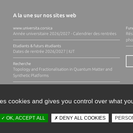
A la une sur nos sites web
www.universita.corsica
Fund
Année universitaire 2026/2027 - Calendrier des rentrées
Rés
pho
Etudiants & futurs étudiants
Dates de rentrée 2026/2027 | IUT
Recherche
Topology and Fractionalisation in Quantum Matter and
Synthetic Platforms
ses cookies and gives you control over what you
OK, ACCEPT ALL
DENY ALL COOKIES
PERSO
Contacts
Plan d'accès
Espace 