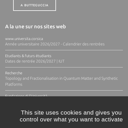
A BUTTEGUCCIA
A la une sur nos sites web
www.universita.corsica
Année universitaire 2026/2027 - Calendrier des rentrées
Etudiants & futurs étudiants
Dates de rentrée 2026/2027 | IUT
Recherche
Topology and Fractionalisation in Quantum Matter and Synthetic
Platforms
Fundazione di l'Università
Résidence Ange Tomasi "Lagune and Zeste" avec la photographe
Diane Moulenc
This site uses cookies and gives you
control over what you want to activate