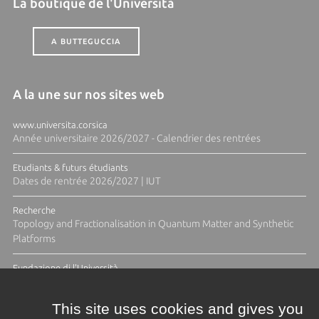
La boutique de l'Università
A BUTTEGUCCIA
A la une sur nos sites web
www.universita.corsica
Année universitaire 2026/2027 - Calendrier des rentrées
Etudiants & futurs étudiants
Dates de rentrée 2026/2027 | IUT
Recherche
Topology and Fractionalisation in Quantum Matter and Synthetic
Platforms
Fundazione di l'Università
Résidence Ange Tomasi "Lagune and Zeste" avec la photographe
Diane Moulenc
This site uses cookies and gives you