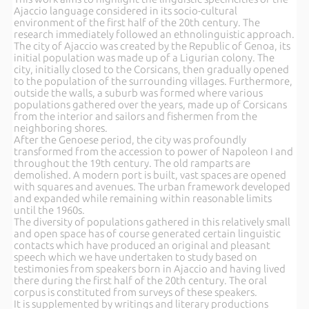
Ajaccio language considered in its socio-cultural
environment of the first half of the 20th century. The
research immediately followed an ethnolinguistic approach.
The city of Ajaccio was created by the Republic of Genoa, its
initial population was made up of a Ligurian colony. The
city, initially closed to the Corsicans, then gradually opened
to the population of the surrounding villages. Furthermore,
outside the walls, a suburb was formed where various
populations gathered over the years, made up of Corsicans
from the interior and sailors and fishermen from the
neighboring shores.
After the Genoese period, the city was profoundly
transformed from the accession to power of Napoleon I and
throughout the 19th century. The old ramparts are
demolished. A modern port is built, vast spaces are opened
with squares and avenues. The urban framework developed
and expanded while remaining within reasonable limits
until the 1960s.
The diversity of populations gathered in this relatively small
and open space has of course generated certain linguistic
contacts which have produced an original and pleasant
speech which we have undertaken to study based on
testimonies from speakers born in Ajaccio and having lived
there during the first half of the 20th century. The oral
corpus is constituted from surveys of these speakers.
It is supplemented by writings and literary productions