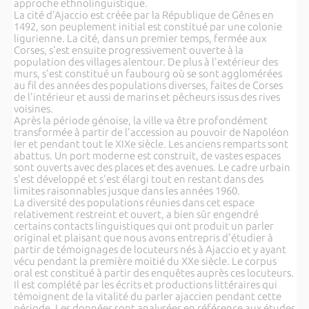
approche ethnolinguistique.
La cité d'Ajaccio est créée par la République de Gênes en
1492, son peuplement initial est constitué par une colonie
ligurienne. La cité, dans un premier temps, fermée aux
Corses, s'est ensuite progressivement ouverte à la
population des villages alentour. De plus à l'extérieur des
murs, s'est constitué un faubourg où se sont agglomérées
au fil des années des populations diverses, faites de Corses
de l'intérieur et aussi de marins et pêcheurs issus des rives
voisines.
Après la période génoise, la ville va être profondément
transformée à partir de l'accession au pouvoir de Napoléon
Ier et pendant tout le XIXe siècle. Les anciens remparts sont
abattus. Un port moderne est construit, de vastes espaces
sont ouverts avec des places et des avenues. Le cadre urbain
s'est développé et s'est élargi tout en restant dans des
limites raisonnables jusque dans les années 1960.
La diversité des populations réunies dans cet espace
relativement restreint et ouvert, a bien sûr engendré
certains contacts linguistiques qui ont produit un parler
original et plaisant que nous avons entrepris d'étudier à
partir de témoignages de locuteurs nés à Ajaccio et y ayant
vécu pendant la première moitié du XXe siècle. Le corpus
oral est constitué à partir des enquêtes auprès ces locuteurs.
Il est complété par les écrits et productions littéraires qui
témoignent de la vitalité du parler ajaccien pendant cette
période. Les données sont analysées en référence aux études