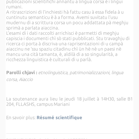
publicazioni scientifichi annantu a lingua corsa è i lingui
rumani.
A ritrascrizioni di l’inchiesti hà fattu casu à essa fidela à u
cuntinutu semanticu è à a forma. Avemi suvitatu l’usu
mudernu di a scrittura corsa un pocu addattata pà meghju
sprimà a parlata aiaccina.
L’esami di i dati raccolti arrichisci è parmetti di meghju
capiscia i documenti chì sò stati pubblicati. Stu travaghju di
ricerca ci porta à discriva una raprisentazioni di u campà
aiaccinu ne ‘ssu spaziu citadinu chì ùn hè nè un paesi nè
mancu una cità tamanta, è, aldilà di a so singularità, a
ricchezza linguistica è culturali di u parlà.
Parolli chjavi :
etnolinguistica
,
patrimonializzazioni
,
lingua
corsa
,
Aiaccio
La soutenance aura lieu le jeudi 18 juillet à 14H30, salle B1
204, FLLASHS, campus Mariani
En savoir plus:
Résumé scientifique