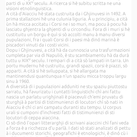
u
parti di u XX
seculu. A ricerca si hè subitu scritta ne una
visioni etnolinguistica.
A cità d'Aiacciu hè stata custruita da i Ghjinuvesi in 1492. A
prima stallazioni hè una culunia liguria. À u principiu, a cità
ùn hà micca accitatu i Corsi ne i so muri, ma pocu à pocu hà
lasciatu ghjentra la ghjenti di u circondiu. Fora di i muri si hè
custituitu un borgu è quì si sò accolti manu à manu diversi
pupulazioni, fra i quali Corsi di i paesi mà dinó marinà è
piscadori vinuti da i costi vicini.
Dopu i Ghjinuvesi, a cità hà da cunnoscia una trasfurmazioni
cumpleta par via di Napuliò, è stu scambiamentu hà da durà
u
tuttu u XIX
seculu. I rempari di a cità sò lampati in tarra. Un
portu mudernu hè custruitu, grandi spazii, corsi è piazzi, sò
apparti. A cità si hè sviluppata, si hè allargata ma
mantinendusi quantunqua n’un spaziu micca troppu largu
sinu à 1960.
A diversità di i pupulazioni adduniti ne stu spaziu piuttostu
sarratu, hà favurizatu i cuntatti linguistichi chì ani fattu
nascia un parlatu urighjinali è piacevuli ch’emi pruvatu di
sturghjà à partisi di tistimunienzi di locutori chì sò nati in
Aiacciu è chì ci ani campatu duranti stu tempu. U corpus
urali si cumponi d’inchiesti fatti di tistimunienzi di sti
locutori di ceppa aiaccina.
Ci sò dinó l'opari litterarghji di scrivani aiaccini chì fani veda
a forza è a ricchezza d’u parlà. I dati sò stati analizati di pettu
à i ducumenti storichi, geografichi è etnologichi, è dinó cù i